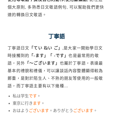
個大原則, 多熟悉日文敬語例句, 可以幫助我們更快
速的轉換日文敬語。
丁寧語
丁寧語日文
「てい ねい ご」
,是大家一開始學日文
時接觸到的
「-ます」「 -です」
也是最常用的敬
語，另外
「～ございます」
也屬於丁寧語，表達最
基本的禮貌和禮儀，可以讓談話內容整體顯得較為
鄭重，是對於陌生人、不熟的朋友等使用的一般敬
語，而丁寧語主要有以下幾種…
私は学生
です
。
東京に行き
ます
。
おはよう
ございます
。ありがとう
ございます
。