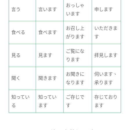
おっしゃ
言う
言います
申します
います
お召し上
いただきま
食べる
食べます
がります
す
ご覧にな
見る
見ます
拝見します
ります
お聞きに
伺います、
聞く
聞きます
なります
承ります
知ってい
知ってい
ご存じで
存じており
る
ます
す
ます