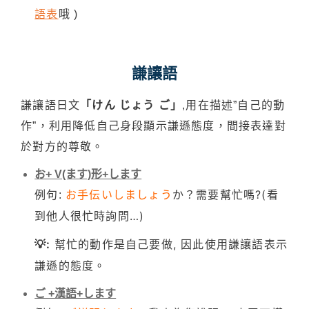
語表
哦 )
謙讓語
謙讓語日文
「けん じょう ご」
,用在描述”自己的動
作”，利用降低自己身段顯示謙遜態度，間接表達對
於對方的尊敬。
お+ V(ます)形+します
需要幫忙嗎?(看
例句:
お手伝いしましょう
か？
到他人很忙時詢問…)
💡:
幫忙的動作是自己要做, 因此使用謙讓語表示
謙遜的態度。
ご +漢語+します