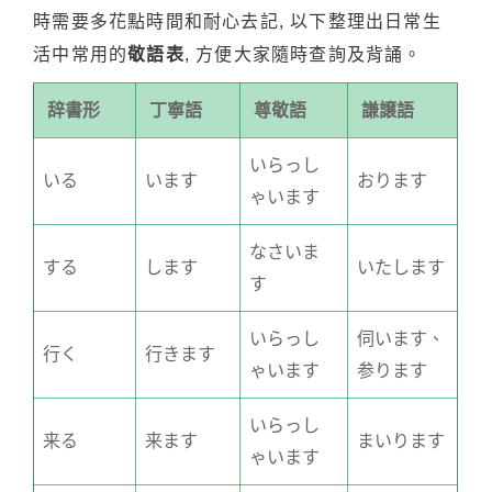
時需要多花點時間和耐心去記, 以下整理出日常生
活中常用的
敬語表
, 方便大家隨時查詢及背誦。
辞書形
丁寧語
尊敬語
謙譲語
いらっし
いる
います
おります
ゃいます
なさいま
する
します
いたします
す
いらっし
伺います、
行く
行きます
ゃいます
参ります
いらっし
来る
来ます
まいります
ゃいます