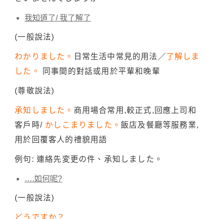
我知道了/ 我了解了
(一般說法)
わかりました。
日常生活中常見的用法／
了解しま
した。
同事間的對話或用於平輩和晚輩
(尊敬說法)
承知しました。
商用場合常用,較正式,回應上司和
客戶時/
かしこまりました。
飯店及餐廳等服務業,
用於回覆客人的禮貌用語
例句: 連絡先変更の件、承知しました。
….如何呢?
(一般說法)
どうですか？