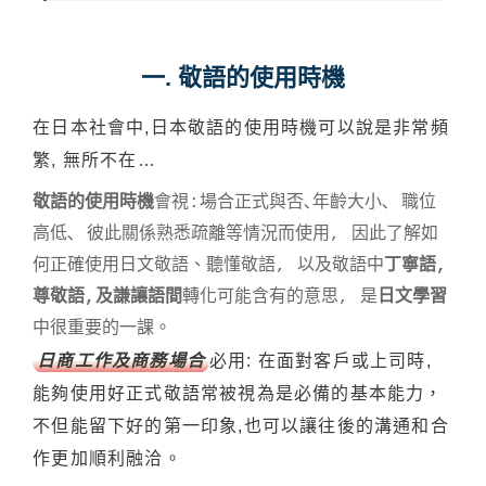
一. 敬語的使用時機
在日本社會中,日本敬語的使用時機可以說是非常頻
繁, 無所不在…
敬語的使用時機
會視:場合正式與否､年齡大小､ 職位
高低､ 彼此關係熟悉疏離等情況而使用, 因此了解如
何正確使用日文敬語、聽懂敬語, 以及敬語中
丁寧語,
尊敬語,及謙讓語間
轉化可能含有的意思, 是
日文學習
中很重要的一課。
日商工作及商務場合
必用: 在面對客戶或上司時,
能夠使用好正式敬語常被視為是必備的基本能力，
不但能留下好的第一印象,也可以讓往後的溝通和合
作更加順利融洽。