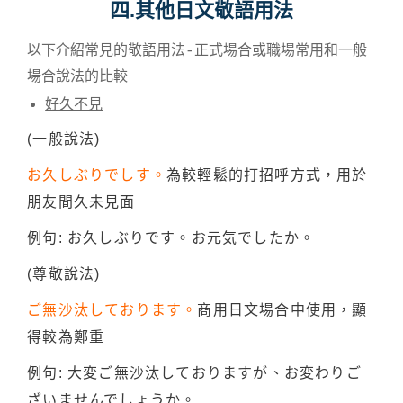
四.其他日文敬語用法
以下介紹常見的敬語用法-正式場合或職場常用和一般
場合說法的比較
好久不見
(一般說法)
お久しぶりでしす。
為較輕鬆的打招呼方式，用於
朋友間久未見面
例句: お久しぶりです。お元気でしたか。
(尊敬說法)
ご無沙汰しております。
商用日文場合中使用，顯
得較為鄭重
例句: 大変ご無沙汰しておりますが、お変わりご
ざいませんでしょうか。