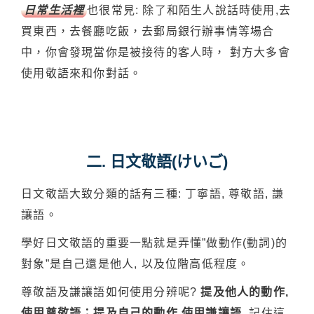
日常生活裡
也很常見: 除了和陌生人說話時使用,去
買東西，去餐廳吃飯，去郵局銀行辦事情等場合
中，你會發現當你是被接待的客人時， 對方大多會
使用敬語來和你對話。
二. 日文敬語(けいご)
日文敬語大致分類的話有三種: 丁寧語, 尊敬語, 謙
讓語。
學好日文敬語的重要一點就是弄懂”做動作(動詞)的
對象”是自己還是他人, 以及位階高低程度。
尊敬語及謙讓語如何使用分辨呢?
提及他人的動作,
使用尊敬語；提及自己的動作,使用謙讓語,
記住這