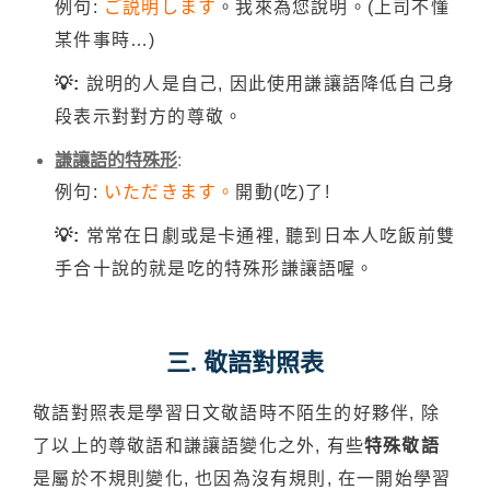
例句:
ご説明します
。我來為您說明。(上司不懂
某件事時…)
💡:
說明的人是自己, 因此使用謙讓語降低自己身
段表示對對方的尊敬。
謙讓語的特殊形
:
例句:
いただきます。
開動(吃)了!
💡:
常常在日劇或是卡通裡, 聽到日本人吃飯前雙
手合十說的就是吃的特殊形謙讓語喔。
三. 敬語對照表
敬語對照表是學習日文敬語時不陌生的好夥伴, 除
了以上的尊敬語和謙讓語變化之外, 有些
特殊敬語
是屬於不規則變化, 也因為沒有規則, 在一開始學習