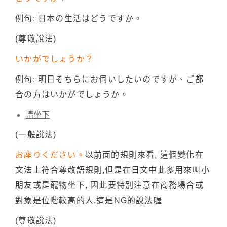
例句: 日本の生活はどうですか。
(尊敬說法)
いかがでしょうか？
例句: 明日そちらにお伺いしたいのですが、ご都
合の方はいかがでしょうか。
請坐下
(一般說法)
お座りください。
以前面的規則來看, 這個變化在
文法上符合尊敬語規則,但是在日文中此多用來叫小
朋友或是寵物坐下, 因此要特別注意在商務場合或
對象是位階較高的人,這是NG的說法喔
(尊敬說法)