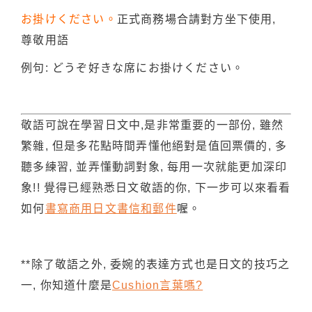
お掛けください。
正式商務場合請對方坐下使用,
尊敬用語
例句: どうぞ好きな席にお掛けください。
敬語可說在學習日文中,是非常重要的一部份, 雖然
繁雜, 但是多花點時間弄懂他絕對是值回票價的, 多
聽多練習, 並弄懂動詞對象, 每用一次就能更加深印
象!! 覺得已經熟悉日文敬語的你, 下一步可以來看看
如何
書寫商用日文書信和郵件
喔。
**除了敬語之外, 委婉的表達方式也是日文的技巧之
一, 你知道什麼是
Cushion言葉嗎?