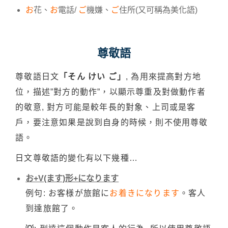
お
花、
お
電話/
ご
機嫌、
ご
住所(又可稱為美化語)
尊敬語
尊敬語日文
「そん けい ご
」
, 為用來提高對方地
位，描述”對方的動作”，以顯示尊重及對做動作者
的敬意, 對方可能是較年長的對象、上司或是客
戶，要注意如果是說到自身的時候，則不使用尊敬
語。
日文尊敬語的變化有以下幾種…
お+V(ます)形+になります
例句: お客様が旅館に
お着きになります
。客人
到達旅館了。