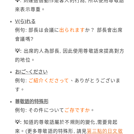
💡
: 到達這個動作是客人的行為, 所以使用尊敬語
來表示尊重。
V(ら)れる
例句: 部長は会議に
出られます
か？ 部長會出席
會議嗎?
💡:
出席的人為部長, 因此使用尊敬語來提高對方
的地位。
お/ご~ください
例句:
ご紹介くださって
、ありがとうございま
す。
尊敬語的特殊形
例句: その件について
ご存ですか
。
💡:
知道的尊敬語屬於不規則的變化,需要背起
來。(更多尊敬語的特殊形, 請見
第三點的日文敬