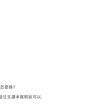
怎麼換?
發日文譯本駕照就可以,