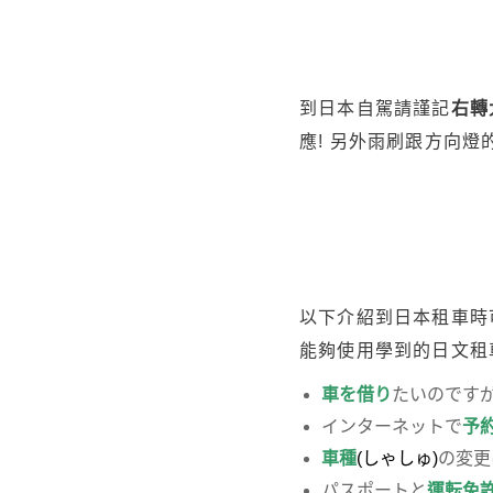
到日本自駕請謹記
右轉
應! 另外雨刷跟方向燈
以下介紹到日本租車時
能夠使用學到的日文租
車を借り
たいのですが
インターネットで
予
車種
(しゃしゅ)
の変更
パスポートと
運転免