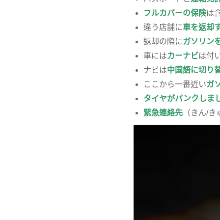
フルカバーの保険
は
違う店舗に
車を返却
返却の際に
ガソリン
車には
カーナビ
は付い
ナビは
中国語に切り
ここから一番近い
ガ
タイヤがパンクしま
緊急連絡先
（きん/き