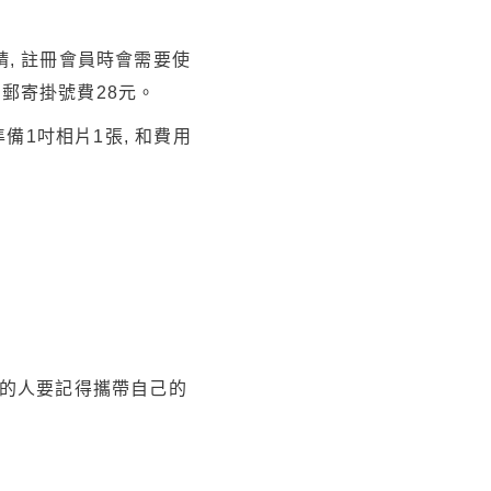
請, 註冊會員時會需要使
+郵寄掛號費28元。
備1吋相片1張, 和費用
辦的人要記得攜帶自己的