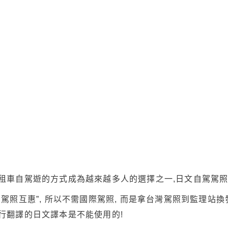
租車自駕遊的方式成為越來越多人的選擇之一,日文自駕駕照
駕照互惠”, 所以不需國際駕照, 而是拿台灣駕照到監理站換
行翻譯的日文譯本是不能使用的!