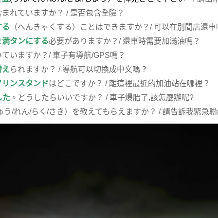
含まれていますか？ / 是否包含全險？
する
（へんきゃくする）ことはできますか？/ 可以在別間店還車
を満タンにする
必要がありますか？/ 還車時需要加滿油嗎？
ていますか？/ 車子有導航/GPS嗎？
替え
られますか？ / 導航可以切換成中文嗎？
ソリンスタンド
はどこですか？ / 離這裡最近的加油站在哪裡？
した
。どうしたらいいですか？ / 車子爆胎了,該怎麼辦呢?
ゅう/れん/らく/さき）を教えてもらえますか？ / 請告訴我緊急