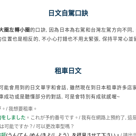
日文自駕口訣
大圈左轉小圈
的口訣, 因為日本為右駕和台灣左駕方向不同,
的位置也是相反的, 不小心打錯也不用太緊張, 保持平常心
租車日文
可能會用到的日文單字和會話, 雖然現在到日本租車許多店家
車成功或是聽懂部分的對話, 可是會特別有成就感喔~
。/ 我想要租車。
約をしました
。これが予約番号です。/ 我有在網路上預約了, 這
は可能ですか？/ 可以更改車型嗎？
許証
(うん/てん /めん/きよ/しよう）を拝見させて下さい。
/ 請