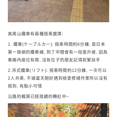
高尾山纜車有兩種搭乘選擇:
1. 纜車(ケーブルカー): 搭乘時間約6分鐘, 是日本
第一陡峭的纜車線, 到了中間會有一段急升坡, 因為
車廂內座位有限, 沒有位子的朋友記得抓緊扶手
2.吊式纜車(リフト): 搭乘時間約12分鐘, 一次可以
2人共乘, 不過當天剛好遇到檢查修繕作業所以沒有
搭到, 有點小可惜
沿路的楓葉已經陸續的轉紅中~