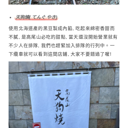
天狗燒(
てんぐ
やき)
使用北海道產的黑豆製成內餡, 吃起來綿密香甜而
不膩, 是高尾山必吃的甜點, 當天還沒開始營業就有
不少人在排隊, 我們也趕緊加入排隊的行列中。一
下纜車就可以看到這間店鋪, 大家不要錯過了喔!