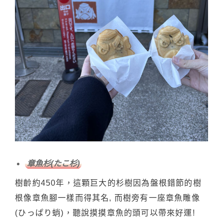
章魚杉(たこ杉)
樹齡約450年，這顆巨大的杉樹因為盤根錯節的樹
根像章魚腳一樣而得其名, 而樹旁有一座章魚雕像
(ひっぱり蛸)，聽說摸摸章魚的頭可以帶來好運!