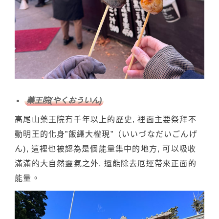
藥王院(やくおういん)
高尾山藥王院有千年以上的歷史, 裡面主要祭拜不
動明王的化身”飯繩大權現”（いいづなだいごんげ
ん), 這裡也被認為是個能量集中的地方, 可以吸收
滿滿的大自然靈氣之外, 還能除去厄運帶來正面的
能量。