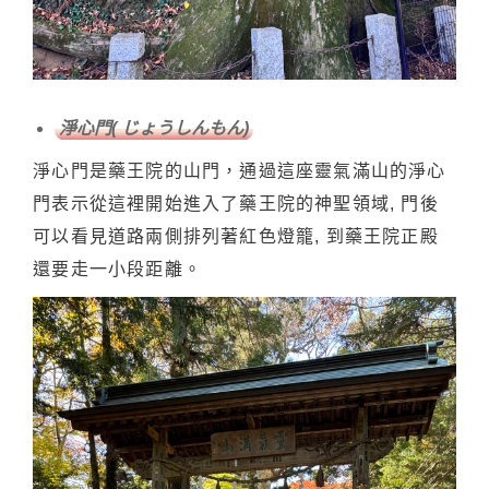
淨心門( じょうしんもん)
淨心門是藥王院的山門，通過這座靈氣滿山的淨心
門表示從這裡開始進入了藥王院的神聖領域, 門後
可以看見道路兩側排列著紅色燈籠, 到藥王院正殿
還要走一小段距離。