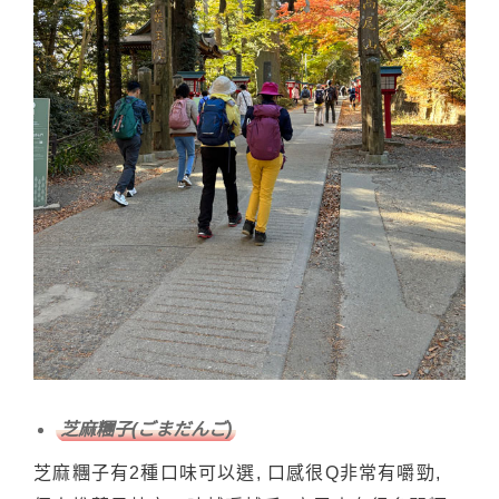
芝麻糰子(ごまだんご)
芝麻糰子有2種口味可以選, 口感很Q非常有嚼勁,