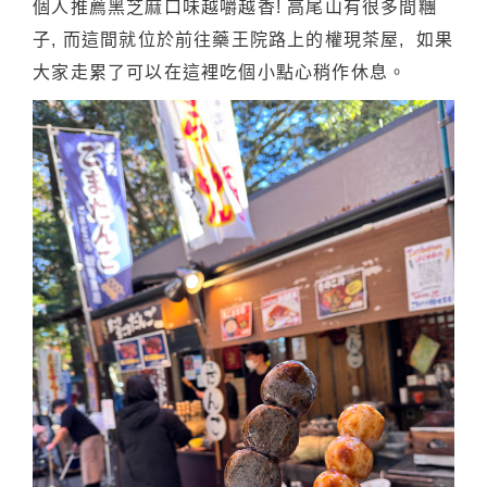
個人推薦黑芝麻口味越嚼越香! 高尾山有很多間糰
子, 而這間就位於前往藥王院路上的權現茶屋, 如果
大家走累了可以在這裡吃個小點心稍作休息。