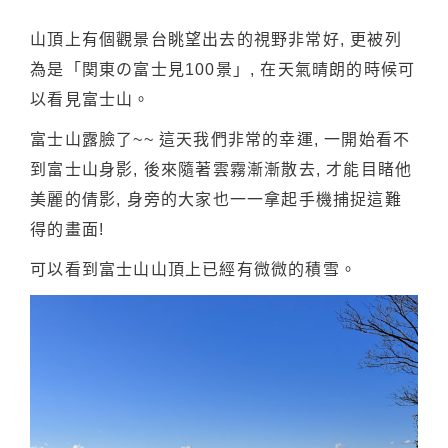
山頂上有個觀景台眺望出去的視野非常好, 更被列
為是「関東の富士見100景」, 在天氣晴朗的時候可
以看見富士山。
富士山露臉了~~ 這天我們非常的幸運, 一開始看不
到富士山身影, 後來隨著雲霧漸漸散去, 才能目睹他
美麗的倩影, 身旁的大家也一一拿起手機捕捉這難
得的畫面!
可以看到富士山山頂上已經有微微的積雪。