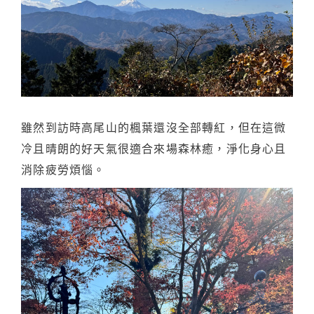
雖然到訪時高尾山的楓葉還沒全部轉紅，但在這微
冷且晴朗的好天氣很適合來場森林癒，淨化身心且
消除疲勞煩惱。